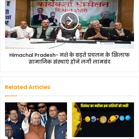
b
t
s
l
L
e
o
e
A
i
o
r
p
n
k
p
k
Himachal Pradesh- नशे के बढ़ते प्रचलन के खिलाफ
सामाजिक संस्थाएं होने लगी लामबंद
Related Articles