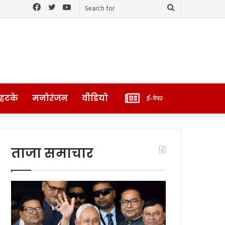
Facebook
Twitter
YouTube
Search
for
ई-
 हटके
मनोरंजन
वीडियो
ई-पेपर
पेपर
ताजा समाचार