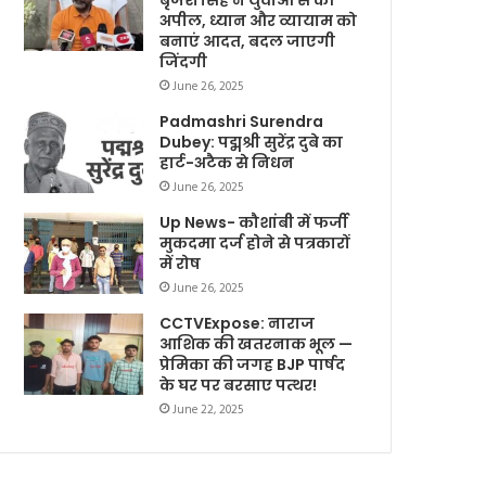
बृजेश सिंह ने युवाओं से की
अपील, ध्यान और व्यायाम को
बनाएं आदत, बदल जाएगी
जिंदगी
June 26, 2025
Padmashri Surendra
Dubey: पद्मश्री सुरेंद्र दुबे का
हार्ट-अटैक से निधन
June 26, 2025
Up News- कौशांबी में फर्जी
मुकदमा दर्ज होने से पत्रकारों
में रोष
June 26, 2025
CCTVExpose: नाराज
आशिक की खतरनाक भूल —
प्रेमिका की जगह BJP पार्षद
के घर पर बरसाए पत्थर!
June 22, 2025