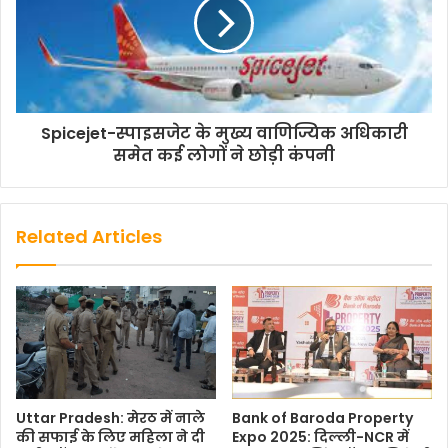
F
T
W
E
C
S
a
w
h
m
o
h
Spicejet-स्पाइसजेट के मुख्य वाणिज्यिक अधिकारी
c
i
a
a
p
a
समेत कई लोगों ने छोड़ी कंपनी
e
t
t
i
y
r
b
t
s
l
L
e
o
e
A
i
Related Articles
o
r
p
n
k
p
k
Uttar Pradesh: मेरठ में नाले
Bank of Baroda Property
की सफाई के लिए महिला ने दी
Expo 2025: दिल्ली-NCR में