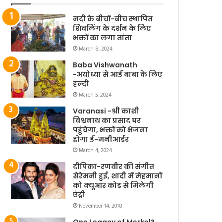
नदी के बीचों-बीच स्थापित
शिवलिंग के दर्शन के लिए
भक्तों का लगा तांता
March 8, 2024
Baba Vishwanath
-अयोध्या से आई बाबा के लिए
हल्दी
March 5, 2024
Varanasi -श्री काशी
विश्वनाथ का प्रसाद घर
पहुंचेगा, भक्तों को भेजना
होगा ई-मनीआर्डर
March 4, 2024
दीपिका-रणवीर की संगीत
सेरेमनी हुई, शादी में मेहमानों
को क्यूआर कोड से मिलेगी
एंट्री
November 14, 2018
One Legacy of Merkel?