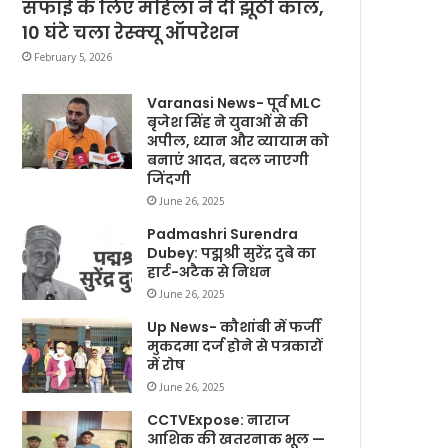
सफाई के लिए महिला ने दी झूठी कॉल,
10 घंटे चला रेस्क्यू ऑपरेशन
February 5, 2026
Varanasi News- पूर्व MLC
बृजेश सिंह ने युवाओं से की
अपील, ध्यान और व्यायाम को
बनाएं आदत, बदल जाएगी
जिंदगी
June 26, 2025
Padmashri Surendra
Dubey: पद्मश्री सुरेंद्र दुबे का
हार्ट-अटैक से निधन
June 26, 2025
Up News- कौशांबी में फर्जी
मुकदमा दर्ज होने से पत्रकारों
में रोष
June 26, 2025
CCTVExpose: नाराज
आशिक की खतरनाक भूल —