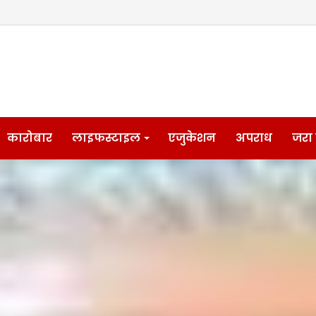
कारोबार
लाइफस्टाइल
एजुकेशन
अपराध
जरा