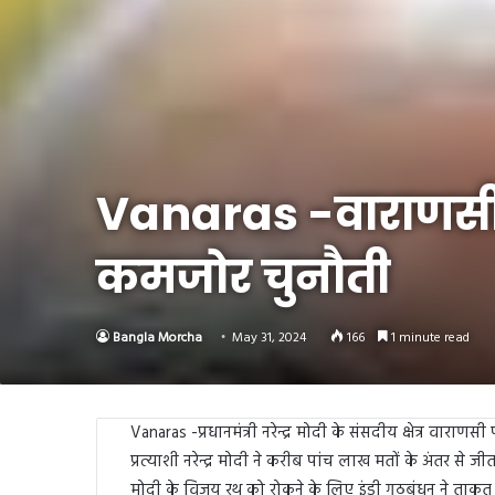
Link
Share
Vanaras -वाराणसी म
कमजोर चुनौती
Bangla Morcha
May 31, 2024
166
1 minute read
Vanaras -प्रधानमंत्री नरेन्द्र मोदी के संसदीय क्षेत्र वाराण
प्रत्याशी नरेन्द्र मोदी ने करीब पांच लाख मतों के अंतर से 
मोदी के विजय रथ को रोकने के लिए इंडी गठबंधन ने ताकत झ