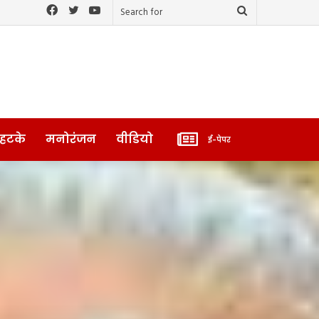
Facebook
Twitter
YouTube
Search
for
ई-
 हटके
मनोरंजन
वीडियो
ई-पेपर
पेपर