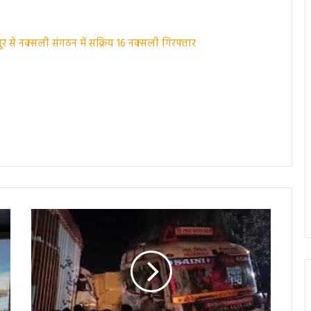
र से नक्सली संगठन में सक्रिय 16 नक्सली गिरफ्तार