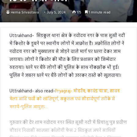
Hema Srivastava
July 5, 2024
175
1 minute read
Uttrakhand- सिडकुल थाना क्षेत्र के नवोदय नगर के पास सुखी नदी
में किशोर के डूबने पर स्थानीय लोगों में आक्रोश है। अक्रोशित लोगों ने
नवोदय नगर को मुख्यालय से जोड़ने वाले मार्ग पर धरना देकर जाम
लगाया। लोगों ने किशोर की मौत के लिए प्रशासन को जिम्मेदार
ठहराया। धरने पर बैठे लोगों की पुलिस के साथ नोंकझोंक भी हुई।
पुलिस ने जबरन धरने पर बैठे लोगों को उठाकर रास्ते को खुलवाया।
Uttrakhand- also read-
Pryagraj- मोहर्रम, कावंड यात्रा, सावन
मेला आदि पर्वों को शांतिपूर्ण, सकुशल एवं सौहार्दपूर्ण तरीके से
मनाये-पुलिस आयुक्त…
गुरुवार की देर शाम नवोदय नगर स्थित सूखी नदी में प्रियांशु पुत्र प्रवीण
चौहान निवासी खालसा कॉलोनी फेस 2 सिडकुल अपने साथियों