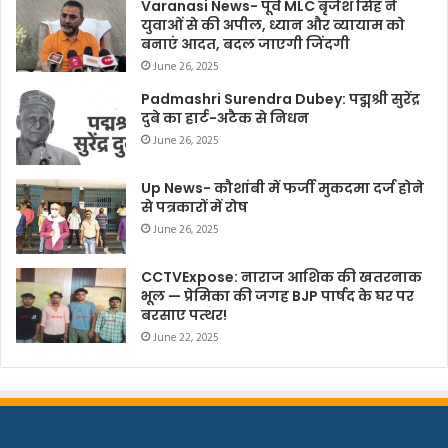
Varanasi News- पूर्व MLC बृजेश सिंह ने
युवाओं से की अपील, ध्यान और व्यायाम को
बनाएं आदत, बदल जाएगी जिंदगी
June 26, 2025
Padmashri Surendra Dubey: पद्मश्री सुरेंद्र
दुबे का हार्ट-अटैक से निधन
June 26, 2025
Up News- कौशांबी में फर्जी मुकदमा दर्ज होने
से पत्रकारों में रोष
June 26, 2025
CCTVExpose: नाराज आशिक की खतरनाक
भूल — प्रेमिका की जगह BJP पार्षद के घर पर
बरसाए पत्थर!
June 22, 2025