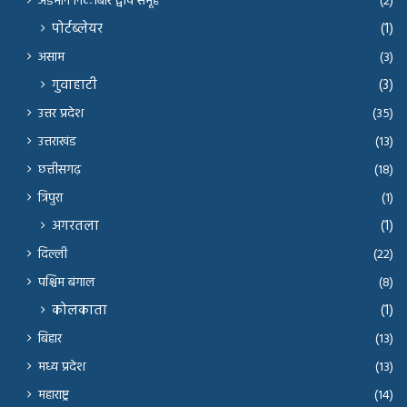
अंडमान निकोबार द्वीप समूह
(2)
पोर्टब्लेयर
(1)
असाम
(3)
गुवाहाटी
(3)
उत्तर प्रदेश
(35)
उत्तराखंड
(13)
छत्तीसगढ़
(18)
त्रिपुरा
(1)
अगरतला
(1)
दिल्ली
(22)
पश्चिम बंगाल
(8)
कोलकाता
(1)
बिहार
(13)
मध्य प्रदेश
(13)
महाराष्ट्र
(14)