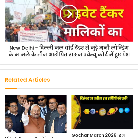
a
w
h
m
o
h
c
i
a
a
p
a
e
t
t
i
y
r
b
t
s
l
L
e
o
e
A
i
o
r
p
n
New Delhi - दिल्ली जल बोर्ड टेंडर से जुड़े मनी लॉन्ड्रिंग
के मामले के तीन आरोपित राऊज एवेन्यू कोर्ट में हुए पेश
k
p
k
Related Articles
Gochar March 2026: इन