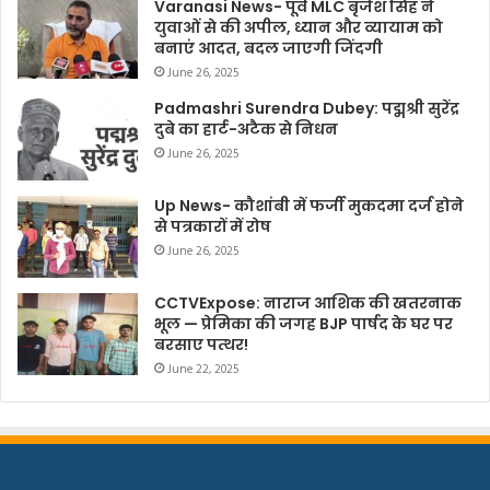
Varanasi News- पूर्व MLC बृजेश सिंह ने
युवाओं से की अपील, ध्यान और व्यायाम को
बनाएं आदत, बदल जाएगी जिंदगी
June 26, 2025
Padmashri Surendra Dubey: पद्मश्री सुरेंद्र
दुबे का हार्ट-अटैक से निधन
June 26, 2025
Up News- कौशांबी में फर्जी मुकदमा दर्ज होने
से पत्रकारों में रोष
June 26, 2025
CCTVExpose: नाराज आशिक की खतरनाक
भूल — प्रेमिका की जगह BJP पार्षद के घर पर
बरसाए पत्थर!
June 22, 2025