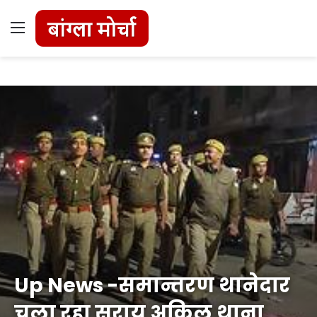
Menu
Up News -समान्तरण थानेदार
चला रहा सराय अकिल थाना