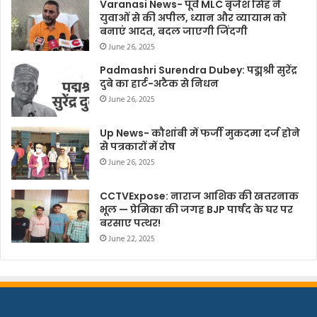
Varanasi News- पूर्व MLC बृजेश सिंह ने
युवाओं से की अपील, ध्यान और व्यायाम को
बनाएं आदत, बदल जाएगी जिंदगी
June 26, 2025
Padmashri Surendra Dubey: पद्मश्री सुरेंद्र
दुबे का हार्ट-अटैक से निधन
June 26, 2025
Up News- कौशांबी में फर्जी मुकदमा दर्ज होने
से पत्रकारों में रोष
June 26, 2025
CCTVExpose: नाराज आशिक की खतरनाक
भूल — प्रेमिका की जगह BJP पार्षद के घर पर
बरसाए पत्थर!
June 22, 2025