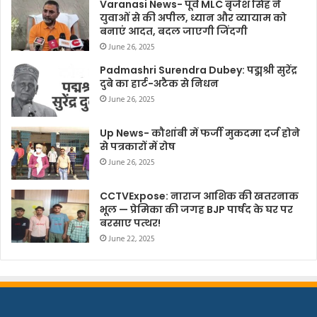
Varanasi News- पूर्व MLC बृजेश सिंह ने
युवाओं से की अपील, ध्यान और व्यायाम को
बनाएं आदत, बदल जाएगी जिंदगी
June 26, 2025
Padmashri Surendra Dubey: पद्मश्री सुरेंद्र
दुबे का हार्ट-अटैक से निधन
June 26, 2025
Up News- कौशांबी में फर्जी मुकदमा दर्ज होने
से पत्रकारों में रोष
June 26, 2025
CCTVExpose: नाराज आशिक की खतरनाक
भूल — प्रेमिका की जगह BJP पार्षद के घर पर
बरसाए पत्थर!
June 22, 2025