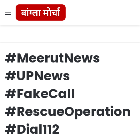
Menu
#MeerutNews
#UPNews
#FakeCall
#RescueOperation
#Dial112