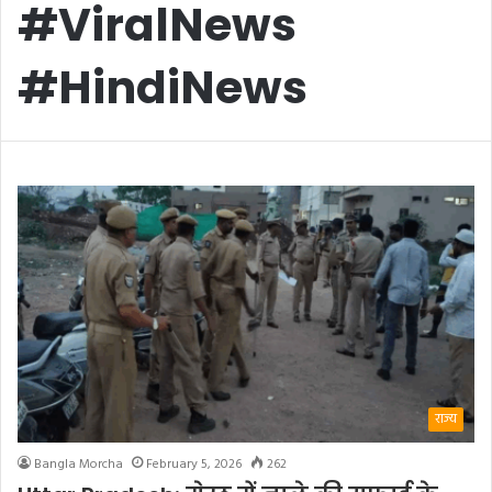
#ViralNews
#HindiNews
राज्य
Bangla Morcha
February 5, 2026
262