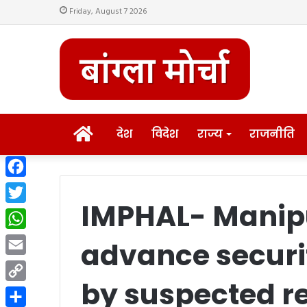
Friday, August 7 2026
HOME
देश
विदेश
राज्य
राजनीति
Facebook
IMPHAL- Manipu
Twitter
WhatsApp
advance securi
Email
by suspected r
Copy