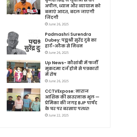
बृजेश सिंह ने युवाओं से की
अपील, ध्यान और व्यायाम को
बनाएं आदत, बदल जाएगी
जिंदगी
June 26, 2025
Padmashri Surendra
Dubey: पद्मश्री सुरेंद्र दुबे का
हार्ट-अटैक से निधन
June 26, 2025
Up News- कौशांबी में फर्जी
मुकदमा दर्ज होने से पत्रकारों
में रोष
June 26, 2025
CCTVExpose: नाराज
आशिक की खतरनाक भूल —
प्रेमिका की जगह BJP पार्षद
के घर पर बरसाए पत्थर!
June 22, 2025