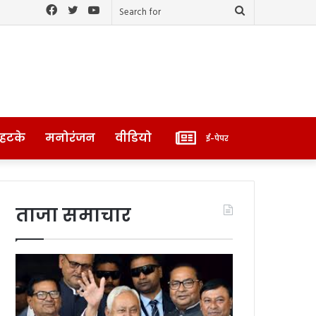
Facebook
Twitter
YouTube
Search
for
ई-
 हटके
मनोरंजन
वीडियो
ई-पेपर
पेपर
ताजा समाचार