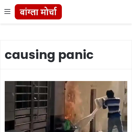
Menu
causing panic