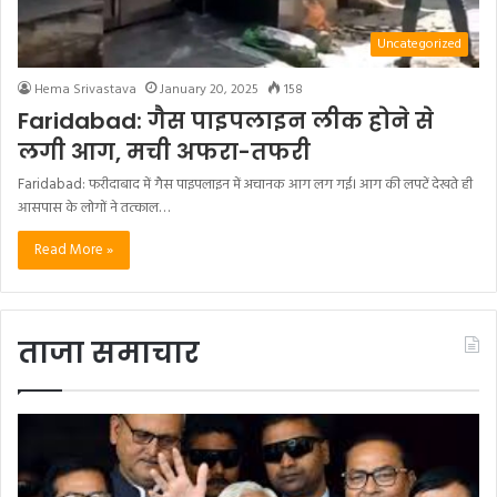
Uncategorized
Hema Srivastava
January 20, 2025
158
Faridabad: गैस पाइपलाइन लीक होने से
लगी आग, मची अफरा-तफरी
Faridabad: फरीदाबाद में गैस पाइपलाइन में अचानक आग लग गई। आग की लपटें देखते ही
आसपास के लोगों ने तत्काल…
Read More »
ताजा समाचार