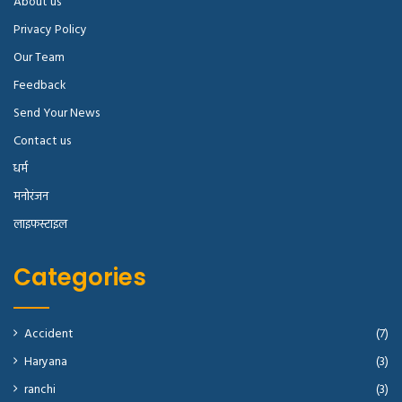
About us
Privacy Policy
Our Team
Feedback
Send Your News
Contact us
धर्म
मनोरंजन
लाइफस्टाइल
Categories
Accident
(7)
Haryana
(3)
ranchi
(3)