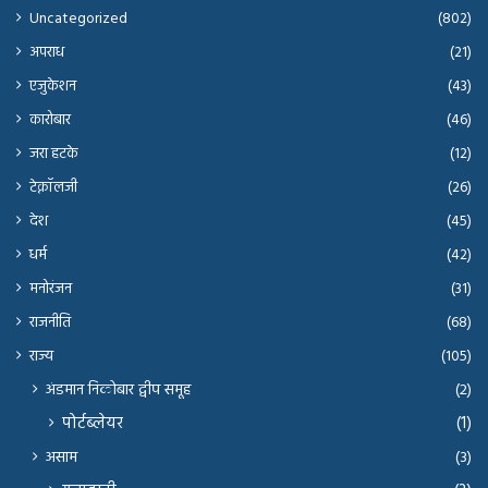
Uncategorized
(802)
अपराध
(21)
एजुकेशन
(43)
कारोबार
(46)
जरा हटके
(12)
टेक्नॉलजी
(26)
देश
(45)
धर्म
(42)
मनोरंजन
(31)
राजनीति
(68)
राज्य
(105)
अंडमान निकोबार द्वीप समूह
(2)
पोर्टब्लेयर
(1)
असाम
(3)