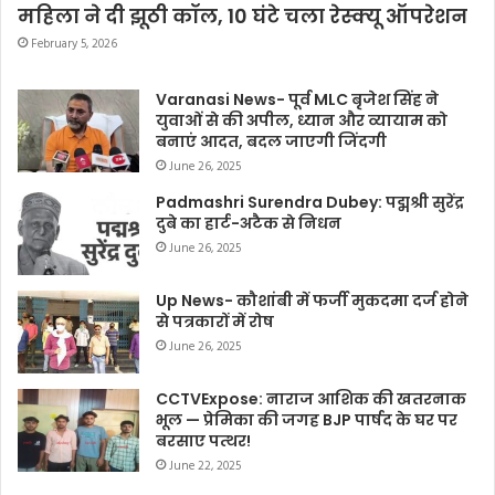
महिला ने दी झूठी कॉल, 10 घंटे चला रेस्क्यू ऑपरेशन
February 5, 2026
Varanasi News- पूर्व MLC बृजेश सिंह ने
युवाओं से की अपील, ध्यान और व्यायाम को
बनाएं आदत, बदल जाएगी जिंदगी
June 26, 2025
Padmashri Surendra Dubey: पद्मश्री सुरेंद्र
दुबे का हार्ट-अटैक से निधन
June 26, 2025
Up News- कौशांबी में फर्जी मुकदमा दर्ज होने
से पत्रकारों में रोष
June 26, 2025
CCTVExpose: नाराज आशिक की खतरनाक
भूल — प्रेमिका की जगह BJP पार्षद के घर पर
बरसाए पत्थर!
June 22, 2025