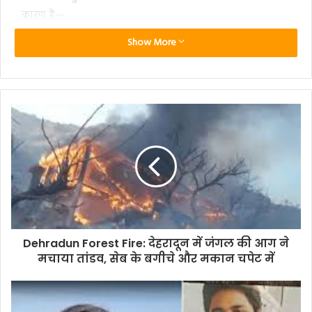
कारण हैं—
Show More
वैश्विक भू-राजनीतिक तनाव
और आर्थिक अनिश्चितता
डॉलर में कमजोरी
सुरक्षित निवेश (Safe Haven) की बढ़ती मांग
इलेक्ट्रॉनिक्स और सोलर सेक्टर से मजबूत औद्योगिक डिमांड
इन सभी फैक्टर्स ने मिलकर चांदी को नई ऊंचाइयों तक पहुंचा दिया है।
सोने के भाव भी रिकॉर्ड के करीब
चांदी के साथ-साथ सोने की कीमतों में भी मजबूती देखने को मिल रही
है। घरेलू बाजार में सोना लगातार ऊपरी स्तरों पर बना हुआ है और कई
Dehradun Forest Fire: देहरादून में जंगल की आग ने
शहरों में
10 ग्राम सोने का भाव 1.40 लाख के आसपास
कारोबार करता
मचाया तांडव, सेब के बगीचे और मकान चपेट में
दिखा। बाजार जानकारों का मानना है कि अगर अंतरराष्ट्रीय हालात ऐसे
ही बने रहे, तो सोने-चांदी में उतार-चढ़ाव जारी रह सकता है। हालांकि
ऊंचे स्तरों पर
मुनाफावसूली का जोखिम
भी बना हुआ है, इसलिए