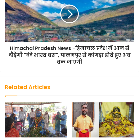
o
r
p
n
k
p
k
Himachal Pradesh News -हिमाचल प्रदेश में आज से
दौड़ेगी "वंदे भारत बस", पालमपुर से कांगड़ा होते हुए अंब
तक जाएगी
Related Articles