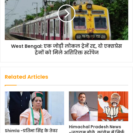
a
w
h
m
o
h
c
i
a
a
p
a
e
t
t
i
y
r
b
t
s
l
L
e
o
e
A
i
o
r
p
n
West Bengal: एक जोड़ी लोकल ट्रेनें रद्द, दो एक्सप्रेस
ट्रेनों को मिले अतिरिक्त स्टॉपेज
k
p
k
Related Articles
Himachal Pradesh News
Shimla -प्रतिभा सिंह के तेवर
-जयराम बोले, कांग्रेस में सिर्फ