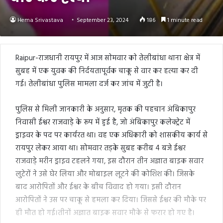
Hema Srivastava
September 23, 2024
186
1 minute read
Raipur-राजधानी रायपुर में आज साेमवार काे तेलीबांधा थाना क्षेत्र में
सुबह में एक युवक की निर्दयतापूर्वक चाकू से वार कर हत्या कर दी
गई। तेलीबांधा पुलिस मामला दर्ज कर जांच में जुटी है।
पुलिस से मिली जानकारी के अनुसार, मृतक की पहचान अंबिकापुर
निवासी ईश्वर राजवाड़े के रूप में हुई है, जो अंबिकापुर कलेक्ट्रेट में
ड्राइवर के पद पर कार्यरत था। वह एक अधिकारी को शासकीय कार्य से
रायपुर लेकर आया था। सोमवार तड़के सुबह करीब 4 बजे ईश्वर
राजवाड़े मरीन ड्राइव टहलने गया, इस दौरान तीन अज्ञात बाइक सवार
लुटेरों ने उसे घेर लिया और मोबाइल लूटने की कोशिश की। जिसके
बाद आरोपितों और ईश्वर के बीच विवाद हो गया। इसी दौरान
आरोपितों ने उस पर चाकू से हमला कर दिया। जिससे ईश्वर की मौके पर
ही मौत हो गई।तीनों अज्ञात बाइक सवार मौके से फरार हो गए है।