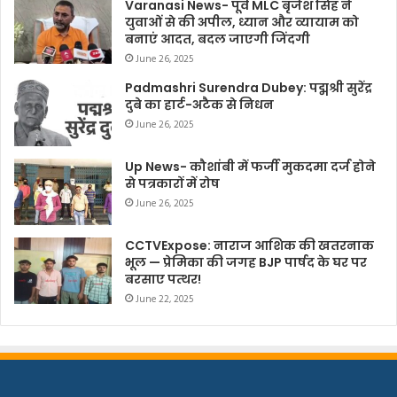
Varanasi News- पूर्व MLC बृजेश सिंह ने
युवाओं से की अपील, ध्यान और व्यायाम को
बनाएं आदत, बदल जाएगी जिंदगी
June 26, 2025
Padmashri Surendra Dubey: पद्मश्री सुरेंद्र
दुबे का हार्ट-अटैक से निधन
June 26, 2025
Up News- कौशांबी में फर्जी मुकदमा दर्ज होने
से पत्रकारों में रोष
June 26, 2025
CCTVExpose: नाराज आशिक की खतरनाक
भूल — प्रेमिका की जगह BJP पार्षद के घर पर
बरसाए पत्थर!
June 22, 2025