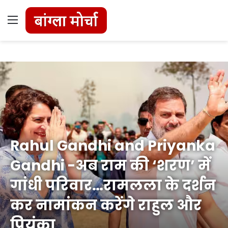
Menu
Rahul Gandhi and Priyanka
Gandhi -अब राम की ‘शरण’ में
गांधी परिवार…रामलला के दर्शन
कर नामांकन करेंगे राहुल और
प्रियंका