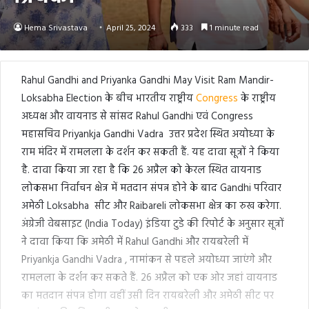
Hema Srivastava
April 25, 2024
333
1 minute read
Rahul Gandhi and Priyanka Gandhi May Visit Ram Mandir-
Loksabha Election के बीच भारतीय राष्ट्रीय
Congress
के राष्ट्रीय
अध्यक्ष और वायनाड से सांसद Rahul Gandhi एवं Congress
महासचिव Priyankja Gandhi Vadra उत्तर प्रदेश स्थित अयोध्या के
राम मंदिर में रामलला के दर्शन कर सकती हैं. यह दावा सूत्रों ने किया
है. दावा किया जा रहा है कि 26 अप्रैल को केरल स्थित वायनाड
लोकसभा निर्वाचन क्षेत्र में मतदान संपन्न होने के बाद Gandhi परिवार
अमेठी Loksabha सीट और Raibareli लोकसभा क्षेत्र का रुख करेगा.
अंग्रेजी वेबसाइट (India Today) इंडिया टुडे की रिपोर्ट के अनुसार सूत्रों
ने दावा किया कि अमेठी में Rahul Gandhi और रायबरेली में
Priyankja Gandhi Vadra , नामांकन से पहले अयोध्या जाएंगे और
रामलला के दर्शन कर सकते हैं. 26 अप्रैल को एक ओर जहां वायनाड
का मतदान संपन्न होगा वहीं उसी दिन रायबरेली और अमेठी सीट पर