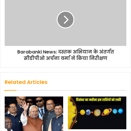
c
i
a
a
p
a
e
t
t
i
y
r
b
t
s
l
L
e
o
e
A
i
o
r
p
n
k
p
k
Barabanki News: दस्तक अभियान के अंतर्गत
सीडीपीओ अर्चना वर्मा ने किया निरीक्षण
Related Articles