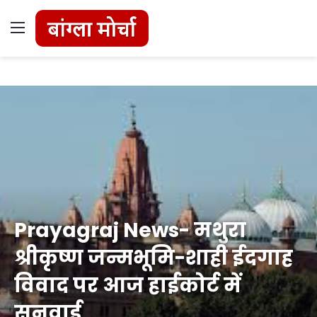
Menu
Prayagraj News- मथुरा
श्रीकृष्ण जन्मभूमि-शाही ईदगाह
विवाद पर आज हाईकोर्ट में
सुनवाई