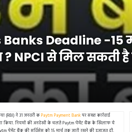
anks Deadline -15 मार
ा ? NPCI से मिल सकती है
या (RBI) ने 31 जनवरी क
Paytm Payment Bank
पर सख्त कार्रवाई
ा किया. नियमों की अनदेखी के चलते Paytm पेमेंट बैंक के खिलाफ ये
ytm पेमेंट बैंक की सर्विसेस को 15 मार्च तक जारी रखने की इजाजत दी.