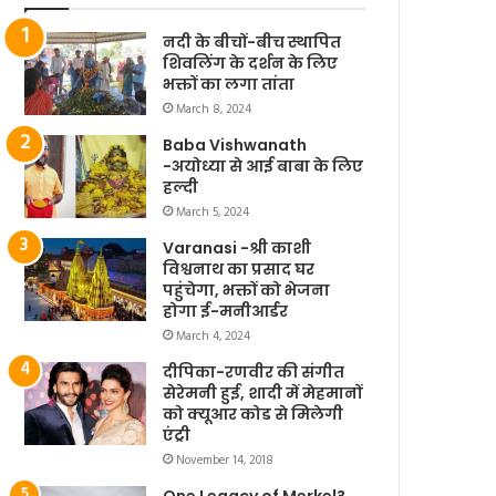
नदी के बीचों-बीच स्थापित
शिवलिंग के दर्शन के लिए
भक्तों का लगा तांता
March 8, 2024
Baba Vishwanath
-अयोध्या से आई बाबा के लिए
हल्दी
March 5, 2024
Varanasi -श्री काशी
विश्वनाथ का प्रसाद घर
पहुंचेगा, भक्तों को भेजना
होगा ई-मनीआर्डर
March 4, 2024
दीपिका-रणवीर की संगीत
सेरेमनी हुई, शादी में मेहमानों
को क्यूआर कोड से मिलेगी
एंट्री
November 14, 2018
One Legacy of Merkel?