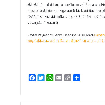
जैसे-जैसे 15 मार्च की तारीख नजदीक आ रही है, एक बार 
? इस बात की संभावना बहुत कम है कि रिजर्व बैंक ऑफ इं
रिपोर्ट में इस बात की उम्मीद जताई गई है कि नेशनल पेमेंट
पर लाइसेंस दे सकता है.
Paytm Payments Banks Deadline -also read-
Haryana
आश्चर्यचकित कर गयी, हरियाणा में BJP ने जो चाल चली है,
F
T
W
E
C
S
a
w
h
m
o
h
c
i
a
a
p
a
e
t
t
i
y
r