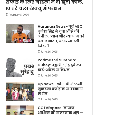
सफाई के लिए महिला ने दी झूठी कॉल,
10 घंटे चला रेस्क्यू ऑपरेशन
February 5, 2026
Varanasi News- पूर्व MLC
बृजेश सिंह ने युवाओं से की
अपील, ध्यान और व्यायाम को
बनाएं आदत, बदल जाएगी
जिंदगी
June 26, 2025
Padmashri Surendra
Dubey: पद्मश्री सुरेंद्र दुबे का
हार्ट-अटैक से निधन
June 26, 2025
Up News- कौशांबी में फर्जी
मुकदमा दर्ज होने से पत्रकारों
में रोष
June 26, 2025
CCTVExpose: नाराज
आशिक की खतरनाक भूल —