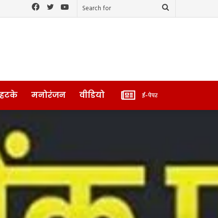
Facebook
Twitter
YouTube
Search
for
ई-
 हटके
मनोरंजन
वीडियो
ई-पेपर
पेपर