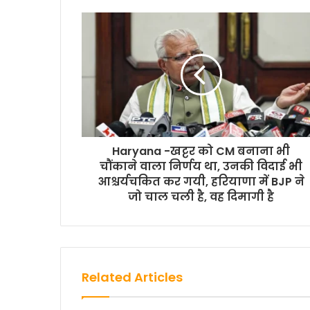
b
t
s
l
L
e
o
e
A
i
o
r
p
n
k
p
k
Haryana -खट्टर को CM बनाना भी
चौंकाने वाला निर्णय था, उनकी विदाई भी
आश्चर्यचकित कर गयी, हरियाणा में BJP ने
जो चाल चली है, वह दिमागी है
Related Articles