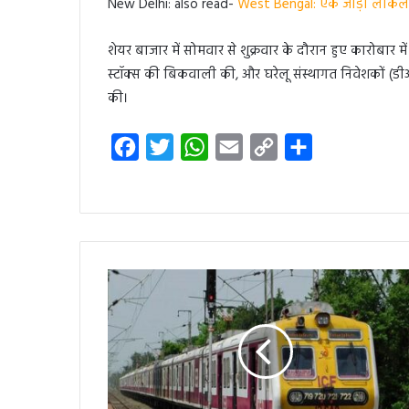
New Delhi: also read-
West Bengal: एक जोड़ी लोकल ट्रेनें
शेयर बाजार में सोमवार से शुक्रवार के दौरान हुए कारोबार 
स्टॉक्स की बिकवाली की, और घरेलू संस्थागत निवेशकों (डी
की।
F
T
W
E
C
S
a
w
h
m
o
h
c
i
a
a
p
a
e
t
t
i
y
r
b
t
s
l
L
e
o
e
A
i
o
r
p
n
k
p
k