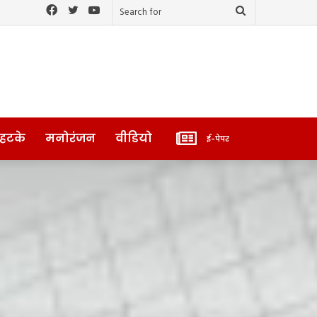
Facebook
Twitter
YouTube
Search
for
ई-
 हटके
मनोरंजन
वीडियो
ई-पेपर
पेपर