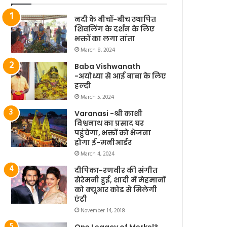
नदी के बीचों-बीच स्थापित
शिवलिंग के दर्शन के लिए
भक्तों का लगा तांता
March 8, 2024
Baba Vishwanath
-अयोध्या से आई बाबा के लिए
हल्दी
March 5, 2024
Varanasi -श्री काशी
विश्वनाथ का प्रसाद घर
पहुंचेगा, भक्तों को भेजना
होगा ई-मनीआर्डर
March 4, 2024
दीपिका-रणवीर की संगीत
सेरेमनी हुई, शादी में मेहमानों
को क्यूआर कोड से मिलेगी
एंट्री
November 14, 2018
One Legacy of Merkel?