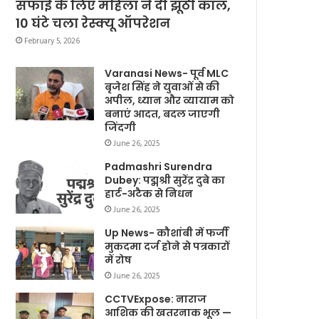
सफाई के लिए महिला ने दी झूठी कॉल,
10 घंटे चला रेस्क्यू ऑपरेशन
February 5, 2026
Varanasi News- पूर्व MLC
बृजेश सिंह ने युवाओं से की
अपील, ध्यान और व्यायाम को
बनाएं आदत, बदल जाएगी
जिंदगी
June 26, 2025
Padmashri Surendra
Dubey: पद्मश्री सुरेंद्र दुबे का
हार्ट-अटैक से निधन
June 26, 2025
Up News- कौशांबी में फर्जी
मुकदमा दर्ज होने से पत्रकारों
में रोष
June 26, 2025
CCTVExpose: नाराज
आशिक की खतरनाक भूल —