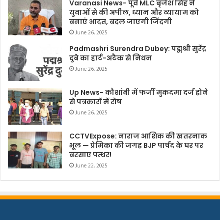
Varanasi News- पूर्व MLC बृजेश सिंह ने
युवाओं से की अपील, ध्यान और व्यायाम को
बनाएं आदत, बदल जाएगी जिंदगी
June 26, 2025
Padmashri Surendra Dubey: पद्मश्री सुरेंद्र
दुबे का हार्ट-अटैक से निधन
June 26, 2025
Up News- कौशांबी में फर्जी मुकदमा दर्ज होने
से पत्रकारों में रोष
June 26, 2025
CCTVExpose: नाराज आशिक की खतरनाक
भूल — प्रेमिका की जगह BJP पार्षद के घर पर
बरसाए पत्थर!
June 22, 2025