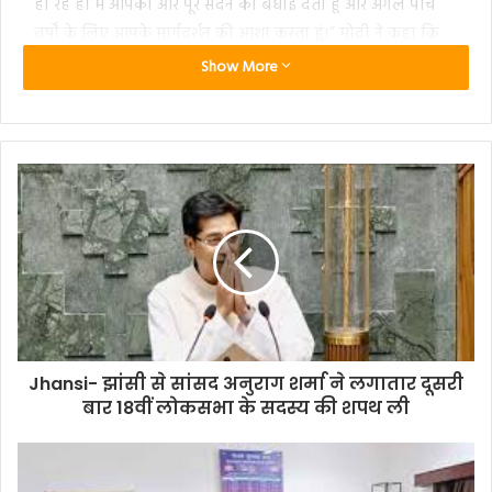
हो रहे हैं। मैं आपको और पूरे सदन को बधाई देता हूं और अगले पांच
वर्षों के लिए आपके मार्गदर्शन की आशा करता हूं।” मोदी ने कहा कि
पिछले कार्यकाल में स्पीकर रहने का बिरला का अनुभव उन्हें देश को
Show More
आगे ले जाने में मदद करेगा।
प्रधानमंत्री ने ओम बिरला के 17वीं लोकसभा के अध्यक्ष के कार्यकाल
का स्मरण करते हुए उनके निर्णयों की सराहना की। उन्होंने कहा कि
आजादी के 70 वर्षों में जो काम नहीं हुए, वे आपकी अध्यक्षता में इस
सदन ने संभव किए हैं। लोकतंत्र की लंबी यात्रा में कई मील के पत्थर
आते हैं। कुछ अवसर ऐसे होते हैं जब हमें मील के पत्थर स्थापित करने
का अवसर मिलता है। मुझे पूरा विश्वास है कि देश 17वीं लोकसभा की
उपलब्धियों पर गर्व करेगा। प्रधानमंत्री ने कहा कि आपकी मधुर मुस्कान
पूरे सदन को खुश रखती है। सांसद के रूप में बिरला का कार्य नए
लोकसभा सदस्यों के लिए प्रेरणास्रोत होगा।
Jhansi- झांसी से सांसद अनुराग शर्मा ने लगातार दूसरी
बार 18वीं लोकसभा के सदस्य की शपथ ली
इस मौके पर विपक्ष के नेता राहुल गांधी ने कहा कि सम्पूर्ण विपक्ष और
आईएनडीआईए गठबंधन की ओर से आपको बधाई।