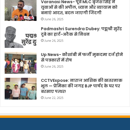
Varanasi News- पूर्व MLC बृजेश सिंह ने
युवाओं से की अपील, ध्यान और व्यायाम को
बनाएं आदत, बदल जाएगी जिंदगी
June 26, 2025
Padmashri Surendra Dubey: पद्मश्री सुरेंद्र
दुबे का हार्ट-अटैक से निधन
June 26, 2025
Up News- कौशांबी में फर्जी मुकदमा दर्ज होने
से पत्रकारों में रोष
June 26, 2025
CCTVExpose: नाराज आशिक की खतरनाक
भूल — प्रेमिका की जगह BJP पार्षद के घर पर
बरसाए पत्थर!
June 22, 2025