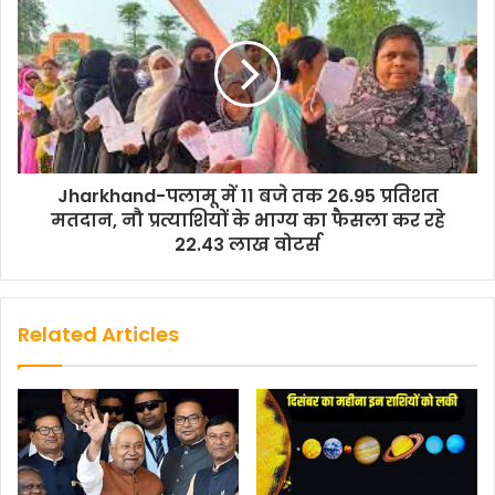
e
t
t
i
y
r
b
t
s
l
L
e
o
e
A
i
o
r
p
n
k
p
k
Jharkhand-पलामू में 11 बजे तक 26.95 प्रतिशत
मतदान, नौ प्रत्याशियों के भाग्य का फैसला कर रहे
22.43 लाख वोटर्स
Related Articles