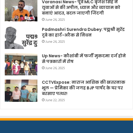
Varanasi News- पूर्व MLC बृजेश सिंह ने
युवाओं से की अपील, ध्यान और व्यायाम को
बनाएं आदत, बदल जाएगी जिंदगी
June 26, 2025
Padmashri Surendra Dubey: पद्मश्री सुरेंद्र
दुबे का हार्ट-अटैक से निधन
June 26, 2025
Up News- कौशांबी में फर्जी मुकदमा दर्ज होने
से पत्रकारों में रोष
June 26, 2025
CCTVExpose: नाराज आशिक की खतरनाक
भूल — प्रेमिका की जगह BJP पार्षद के घर पर
बरसाए पत्थर!
June 22, 2025