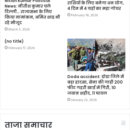
Nitish Kumar Political
राशियों के लिए बनेगा धन योग,
o
r
p
n
News: नीतीश कुमार चले
4 दिन में 4 ग्रहों का महा गोचर
दिल्ली… राज्यसभा के लिए
k
p
k
February 18, 2026
किया नामांकन, अमित शाह भी
रहे मौजूद
March 5, 2026
(no title)
February 17, 2026
Doda accident: डोडा जिले में
बड़ा हादसा, सेना की गाड़ी 200
फीट गहरी खाई में गिरी, 10
जवान शहीद, 11 घायल
January 22, 2026
ताजा समाचार