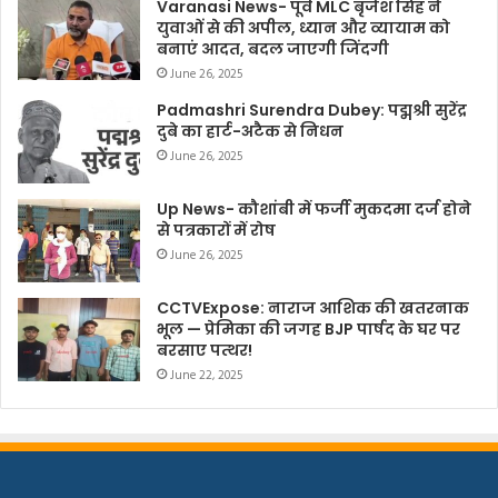
Varanasi News- पूर्व MLC बृजेश सिंह ने
युवाओं से की अपील, ध्यान और व्यायाम को
बनाएं आदत, बदल जाएगी जिंदगी
June 26, 2025
Padmashri Surendra Dubey: पद्मश्री सुरेंद्र
दुबे का हार्ट-अटैक से निधन
June 26, 2025
Up News- कौशांबी में फर्जी मुकदमा दर्ज होने
से पत्रकारों में रोष
June 26, 2025
CCTVExpose: नाराज आशिक की खतरनाक
भूल — प्रेमिका की जगह BJP पार्षद के घर पर
बरसाए पत्थर!
June 22, 2025