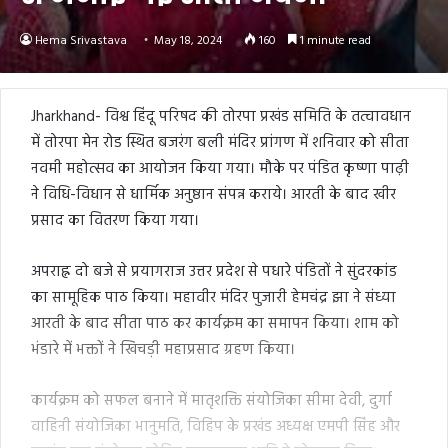
Hema Srivastava
May 18, 2024
160
1 minute read
Jharkhand- विश्व हिंदू परिषद की तोरपा प्रखंड समिति के तत्वावधान
में तोरपा मेन रोड स्थित बजरंग बली मंदिर प्रांगण में शनिवार को सीता
नवमी महोत्सव का आयोजन किया गया। मौके पर पंडित कृष्णा पाढ़ी
ने विधि-विधान से धार्मिक अनुष्ठान संपन्न कराये। आरती के बाद खीर
प्रसाद का वितरण किया गया।
अपराह्न दो बजे से प्रयागराज उत्तर प्रदेश से पधारे पंडितों ने सुंदरकांड
का सामूहिक पाठ किया। महावीर मंदिर पुजारी हेमचंद्र झा ने संध्या
आरती के बाद सीता पाठ कर कार्यक्रम का समापन किया। शाम को
भंडारे में भक्तों ने खिचड़ी महाप्रसाद ग्रहण किया।
कार्यक्रम को सफल बनाने में मातृशक्ति संयोजिका सीमा देवी, दुर्गा
वाहिनी संयोजिका भानुमति, विहिप के प्रखंड अध्यक्ष एमपी सिंह और