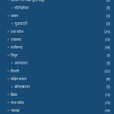
अंडमान निकोबार द्वीप समूह
(2)
पोर्टब्लेयर
(1)
असाम
(3)
गुवाहाटी
(3)
उत्तर प्रदेश
(35)
उत्तराखंड
(13)
छत्तीसगढ़
(18)
त्रिपुरा
(1)
अगरतला
(1)
दिल्ली
(22)
पश्चिम बंगाल
(8)
कोलकाता
(1)
बिहार
(13)
मध्य प्रदेश
(13)
महाराष्ट्र
(14)