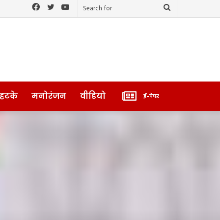
Facebook
Twitter
YouTube
Search
for
ई-
 हटके
मनोरंजन
वीडियो
ई-पेपर
पेपर