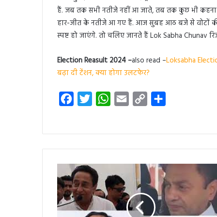
हैं. जब तक सभी नतीजे नहीं आ जाते, तब तक कुछ भी कहना म
हार-जीत के नतीजे आ गए हैं. आज सुबह आठ बजे से वोटों 
स्पष्ट हो जाएंगे. तो चलिए जानते हैं Lok Sabha Chunav रिजल्
Election Reasult 2024 –
also read –
Loksabha Election
बढ़ा दी टेंशन, क्या होगा उलटफेर?
F
T
W
E
C
S
a
w
h
m
o
h
c
i
a
a
p
a
e
t
t
i
y
r
b
t
s
l
L
e
o
e
A
i
o
r
p
n
k
p
k