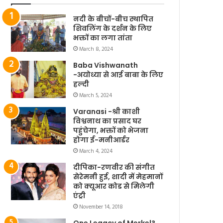
नदी के बीचों-बीच स्थापित
शिवलिंग के दर्शन के लिए
भक्तों का लगा तांता
March 8, 2024
Baba Vishwanath
-अयोध्या से आई बाबा के लिए
हल्दी
March 5, 2024
Varanasi -श्री काशी
विश्वनाथ का प्रसाद घर
पहुंचेगा, भक्तों को भेजना
होगा ई-मनीआर्डर
March 4, 2024
दीपिका-रणवीर की संगीत
सेरेमनी हुई, शादी में मेहमानों
को क्यूआर कोड से मिलेगी
एंट्री
November 14, 2018
One Legacy of Merkel?