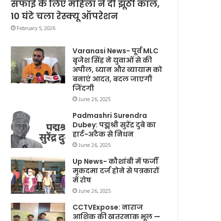
सफाई के लिए महिला ने दी झूठी कॉल,
10 घंटे चला रेस्क्यू ऑपरेशन
February 5, 2026
Varanasi News- पूर्व MLC
बृजेश सिंह ने युवाओं से की
अपील, ध्यान और व्यायाम को
बनाएं आदत, बदल जाएगी
जिंदगी
June 26, 2025
Padmashri Surendra
Dubey: पद्मश्री सुरेंद्र दुबे का
हार्ट-अटैक से निधन
June 26, 2025
Up News- कौशांबी में फर्जी
मुकदमा दर्ज होने से पत्रकारों
में रोष
June 26, 2025
CCTVExpose: नाराज
आशिक की खतरनाक भूल —