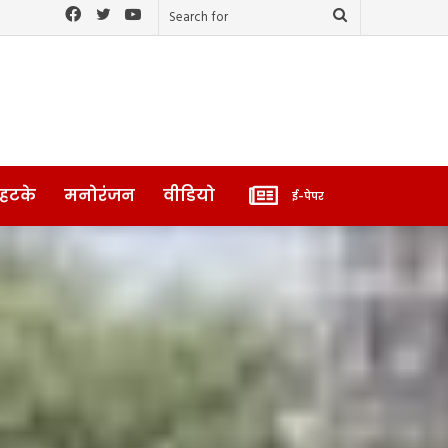
Facebook
Twitter
YouTube
Search
for
ई-
 हटके
मनोरंजन
वीडियो
ई-पेपर
पेपर