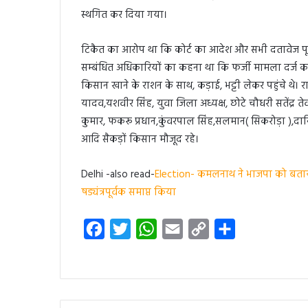
स्थगित कर दिया गया।
टिकैत का आरोप था कि कोर्ट का आदेश और सभी दतावेज पूर्
सम्बंधित अधिकारियों का कहना था कि फर्जी मामला दर्ज क
किसान खाने के राशन के साथ, कड़ाई, भट्टी लेकर पहुंचे थे। र
यादव,यशवीर सिंह, युवा जिला अध्यक्ष, छोटे चौधरी सतेंद्र ते
कुमार, फकरू प्रधान,कुंवरपाल सिंह,सलमान( सिकरोड़ा ),दानिश
आदि सैकड़ों किसान मौजूद रहे।
Delhi -also read-
Election- कमलनाथ ने भाजपा को बताया
षड्यंत्रपूर्वक समाप्त किया
F
T
W
E
C
S
a
w
h
m
o
h
c
i
a
a
p
a
e
t
t
i
y
r