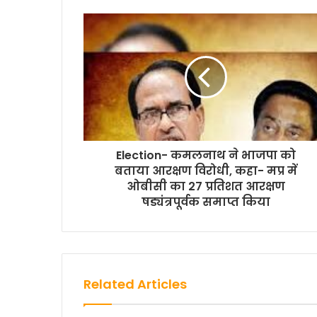
b
t
s
l
L
e
o
e
A
i
o
r
p
n
k
p
k
Election- कमलनाथ ने भाजपा को
बताया आरक्षण विरोधी, कहा- मप्र में
ओबीसी का 27 प्रतिशत आरक्षण
षड्यंत्रपूर्वक समाप्त किया
Related Articles