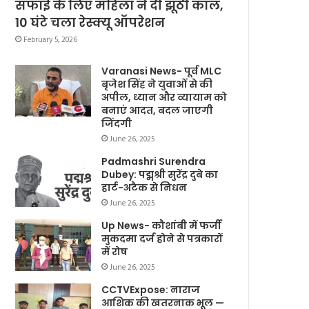
सफाई के लिए महिला ने दी झूठी कॉल,
10 घंटे चला रेस्क्यू ऑपरेशन
February 5, 2026
Varanasi News- पूर्व MLC
बृजेश सिंह ने युवाओं से की
अपील, ध्यान और व्यायाम को
बनाएं आदत, बदल जाएगी
जिंदगी
June 26, 2025
Padmashri Surendra
Dubey: पद्मश्री सुरेंद्र दुबे का
हार्ट-अटैक से निधन
June 26, 2025
Up News- कौशांबी में फर्जी
मुकदमा दर्ज होने से पत्रकारों
में रोष
June 26, 2025
CCTVExpose: नाराज
आशिक की खतरनाक भूल —