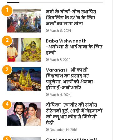
नदी के बीचों-बीच स्थापित
शिवलिंग के दर्शन के लिए
भक्तों का लगा तांता
March 8, 2024
Baba Vishwanath
-अयोध्या से आई बाबा के लिए
हल्दी
March 5, 2024
Varanasi -श्री काशी
विश्वनाथ का प्रसाद घर
पहुंचेगा, भक्तों को भेजना
होगा ई-मनीआर्डर
March 4, 2024
दीपिका-रणवीर की संगीत
सेरेमनी हुई, शादी में मेहमानों
को क्यूआर कोड से मिलेगी
एंट्री
November 14, 2018
One Legacy of Merkel?