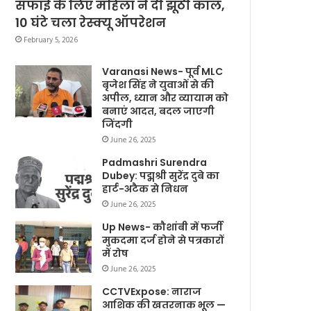
सफाई के लिए महिला ने दी झूठी कॉल,
10 घंटे चला रेस्क्यू ऑपरेशन
February 5, 2026
Varanasi News- पूर्व MLC
बृजेश सिंह ने युवाओं से की
अपील, ध्यान और व्यायाम को
बनाएं आदत, बदल जाएगी
जिंदगी
June 26, 2025
Padmashri Surendra
Dubey: पद्मश्री सुरेंद्र दुबे का
हार्ट-अटैक से निधन
June 26, 2025
Up News- कौशांबी में फर्जी
मुकदमा दर्ज होने से पत्रकारों
में रोष
June 26, 2025
CCTVExpose: नाराज
आशिक की खतरनाक भूल —