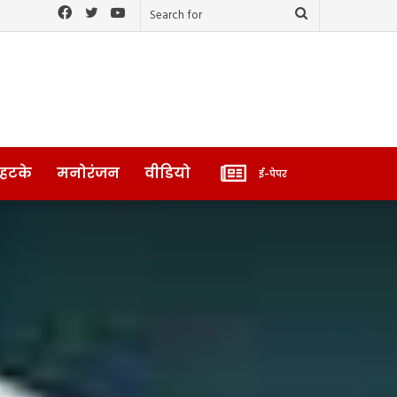
Facebook
Twitter
YouTube
Search
for
ई-
 हटके
मनोरंजन
वीडियो
ई-पेपर
पेपर