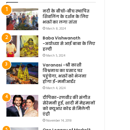
नदी के बीचों-बीच स्थापित
शिवलिंग के दर्शन के लिए
भक्तों का लगा तांता
March 8, 2024
Baba Vishwanath
-अयोध्या से आई बाबा के लिए
हल्दी
March 5, 2024
Varanasi -श्री काशी
विश्वनाथ का प्रसाद घर
पहुंचेगा, भक्तों को भेजना
होगा ई-मनीआर्डर
March 4, 2024
दीपिका-रणवीर की संगीत
सेरेमनी हुई, शादी में मेहमानों
को क्यूआर कोड से मिलेगी
एंट्री
November 14, 2018
One Legacy of Merkel?