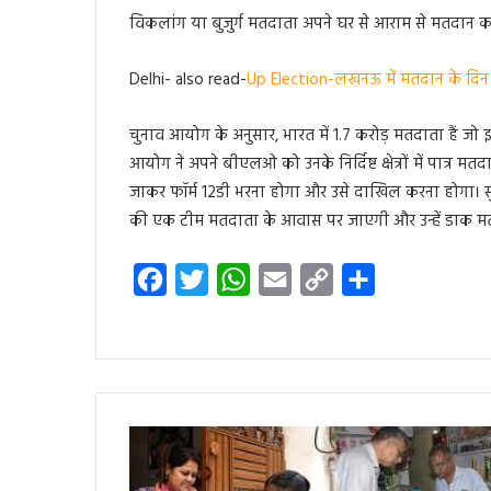
विकलांग या बुजुर्ग मतदाता अपने घर से आराम से मतदान कर
Delhi- also read-
Up Election-लखनऊ में मतदान के दिन के
चुनाव आयोग के अनुसार, भारत में 1.7 करोड़ मतदाता हैं जो इस 
आयोग ने अपने बीएलओ को उनके निर्दिष्ट क्षेत्रों में पात
जाकर फॉर्म 12डी भरना होगा और उसे दाखिल करना होगा। स
की एक टीम मतदाता के आवास पर जाएगी और उन्हें डाक मतपत
F
T
W
E
C
S
a
w
h
m
o
h
c
i
a
a
p
a
e
t
t
i
y
r
b
t
s
l
L
e
o
e
A
i
o
r
p
n