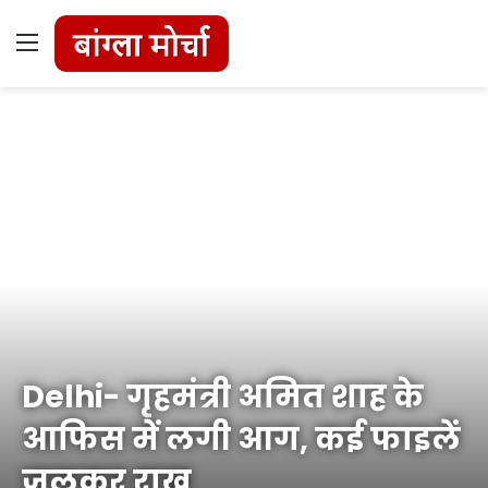
Menu
Delhi- गृहमंत्री अमित शाह के
आफिस में लगी आग, कई फाइलें
जलकर राख