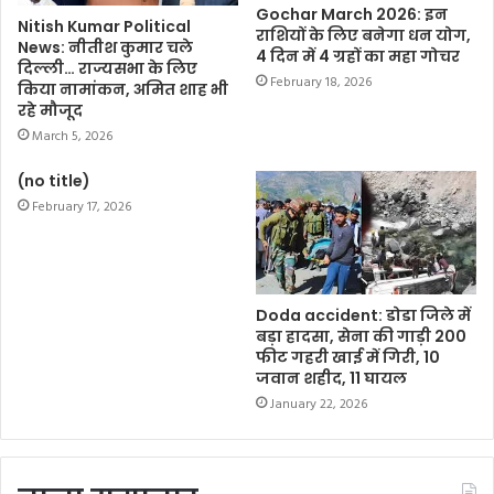
की अपील की।
Gochar March 2026: इन
Nitish Kumar Political
राशियों के लिए बनेगा धन योग,
News: नीतीश कुमार चले
4 दिन में 4 ग्रहों का महा गोचर
अब यह देखना अहम होगा कि सुप्रीम कोर्ट में यह मामला क्या मोड़
दिल्ली… राज्यसभा के लिए
February 18, 2026
लेता है और क्या बच्चों को उनका शिक्षा का अधिकार लौटाया जा
किया नामांकन, अमित शाह भी
रहे मौजूद
सकेगा या नहीं।
March 5, 2026
F
T
W
E
C
S
(no title)
a
w
h
m
o
h
February 17, 2026
c
i
a
a
p
a
e
t
t
i
y
r
b
t
s
l
L
e
Doda accident: डोडा जिले में
बड़ा हादसा, सेना की गाड़ी 200
o
e
A
i
फीट गहरी खाई में गिरी, 10
o
r
p
n
जवान शहीद, 11 घायल
January 22, 2026
k
p
k