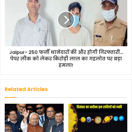
c
i
a
a
p
a
e
t
t
i
y
r
b
t
s
l
L
e
o
e
A
i
o
r
p
n
k
p
k
Jaipur- 250 फर्जी थानेदारों की और होगी गिरफ्तारी…
पेपर लीक को लेकर किरोड़ी लाल का गहलोत पर बड़ा
हमला!
Related Articles