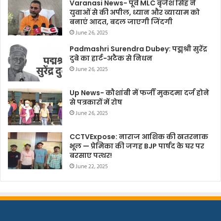
Varanasi News- पूर्व MLC बृजेश सिंह ने
युवाओं से की अपील, ध्यान और व्यायाम को
बनाएं आदत, बदल जाएगी जिंदगी
June 26, 2025
Padmashri Surendra Dubey: पद्मश्री सुरेंद्र
दुबे का हार्ट-अटैक से निधन
June 26, 2025
Up News- कौशांबी में फर्जी मुकदमा दर्ज होने
से पत्रकारों में रोष
June 26, 2025
CCTVExpose: नाराज आशिक की खतरनाक
भूल — प्रेमिका की जगह BJP पार्षद के घर पर
बरसाए पत्थर!
June 22, 2025