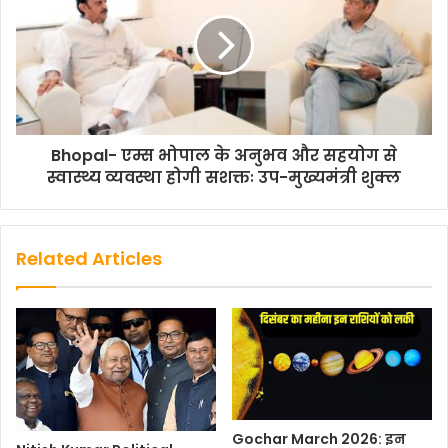
b
t
s
l
L
e
o
e
A
i
o
r
p
n
k
p
k
Bhopal- एम्स भोपाल के अनुभव और सहयोग से
स्वास्थ्य व्यवस्था होगी सशक्तः उप-मुख्यमंत्री शुक्ल
Related Articles
Gochar March 2026: इन