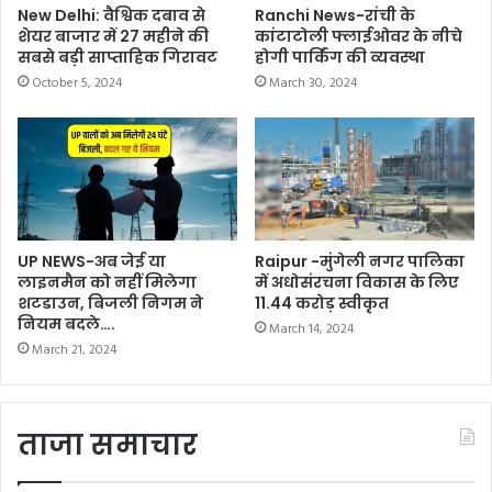
F
T
W
E
C
S
New Delhi: वैश्विक दबाव से
Ranchi News-रांची के
शेयर बाजार में 27 महीने की
कांटाटोली फ्लाईओवर के नीचे
a
w
h
m
o
h
सबसे बड़ी साप्ताहिक गिरावट
होगी पार्किंग की व्यवस्था
c
i
a
a
p
a
October 5, 2024
March 30, 2024
e
t
t
i
y
r
b
t
s
l
L
e
o
e
A
i
o
r
p
n
k
p
k
UP NEWS-अब जेई या
Raipur -मुंगेली नगर पालिका
लाइनमैन को नहीं मिलेगा
में अधोसंरचना विकास के लिए
शटडाउन, बिजली निगम ने
11.44 करोड़ स्वीकृत
नियम बदले….
March 14, 2024
March 21, 2024
ताजा समाचार