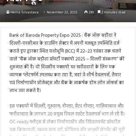
Hema Srivastava
November 22, 2025
290
2 minutes read
Bank of Baroda Property Expo 2025 : बैंक ऑफ़ बड़ौदा ने
दिल्ली-एनसीआर के हाउसिंग सेक्टर में अपनी मजबूत उपस्थिति दर्ज
कराते हुए द्वारका स्थित यशोभूमि (IICC) में 22–23 नवंबर तक चलने
वाले “बैंक ऑफ़ बड़ौदा प्रॉपर्टी एक्सपो 2025 – दिल्ली संस्करण” की
शुरुआत की है। दो दिवसीय एक्सपो घर खरीददारों के लिए एक
व्यापक प्लेटफॉर्म उपलब्ध करा रहा है, जहां वे शीर्ष डेवलपर्स, तैयार
एवं निर्माणाधीन प्रोजेक्ट्स और बैंक के आकर्षक होम लोन ऑफर्स का
लाभ उठा सकते हैं।
इस एक्सपो में दिल्ली, गुरुग्राम, नोएडा, ग्रेटर नोएडा, गाज़ियाबाद और
फरीदाबाद के लगभग 20 प्रमुख रियल एस्टेट डेवलपर्स भाग ले रहे हैं।
OC-ready फ्लैट्स से लेकर निर्माणाधीन और रिडेवलपमेंट प्रॉपर्टीज़
तक किफायती, मध्यम आय वर्ग, प्रीमियम और लग्ज़री सेगमेंट की पूरी