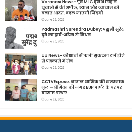
Varanasi News- पूर्व MLC बृजेश सिंह ने
युवाओं से की अपील, ध्यान और व्यायाम को
बनाएं आदत, बदल जाएगी जिंदगी
June 26, 2025
Padmashri Surendra Dubey: पद्मश्री सुरेंद्र
दुबे का हार्ट-अटैक से निधन
June 26, 2025
Up News- कौशांबी में फर्जी मुकदमा दर्ज होने
से पत्रकारों में रोष
June 26, 2025
CCTVExpose: नाराज आशिक की खतरनाक
भूल — प्रेमिका की जगह BJP पार्षद के घर पर
बरसाए पत्थर!
June 22, 2025