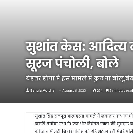
Link
Share
सुशांत केस: आदित्य
सूरज पंचोली, बोले
बेहतर होगा मैं इस मामले में कुछ ना बोलूं,ब
Bangla Morcha
August 6, 2020
234
2 minutes read
सुशांत सिंह राजपूत आत्महत्या मामले में लगातार नए-नए मो
काफी गर्माया हुआ है। एक ओर दिवंगत एक्टर की सुसाइड क
की जांच में जुटी बिहार पुलिस को रोड़े अटका रही मुंबई पु