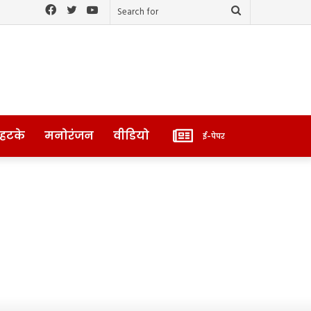
Facebook
Twitter
YouTube
Search
for
ई-
 हटके
मनोरंजन
वीडियो
ई-पेपर
पेपर