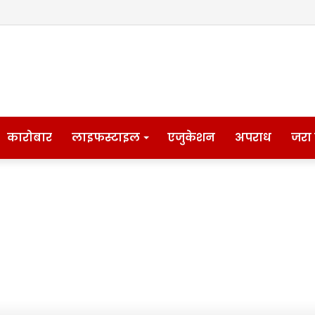
कारोबार
लाइफस्टाइल
एजुकेशन
अपराध
जरा