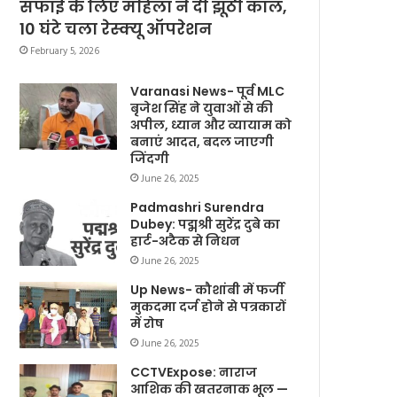
सफाई के लिए महिला ने दी झूठी कॉल,
10 घंटे चला रेस्क्यू ऑपरेशन
February 5, 2026
Varanasi News- पूर्व MLC
बृजेश सिंह ने युवाओं से की
अपील, ध्यान और व्यायाम को
बनाएं आदत, बदल जाएगी
जिंदगी
June 26, 2025
Padmashri Surendra
Dubey: पद्मश्री सुरेंद्र दुबे का
हार्ट-अटैक से निधन
June 26, 2025
Up News- कौशांबी में फर्जी
मुकदमा दर्ज होने से पत्रकारों
में रोष
June 26, 2025
CCTVExpose: नाराज
आशिक की खतरनाक भूल —