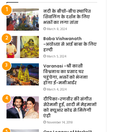
नदी के बीचों-बीच स्थापित
शिवलिंग के दर्शन के लिए
भक्तों का लगा तांता
March 8, 2024
Baba Vishwanath
-अयोध्या से आई बाबा के लिए
हल्दी
March 5, 2024
Varanasi -श्री काशी
विश्वनाथ का प्रसाद घर
पहुंचेगा, भक्तों को भेजना
होगा ई-मनीआर्डर
March 4, 2024
दीपिका-रणवीर की संगीत
सेरेमनी हुई, शादी में मेहमानों
को क्यूआर कोड से मिलेगी
एंट्री
November 14, 2018
One Legacy of Merkel?