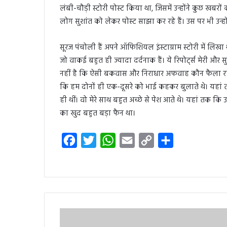
लंबी-चौड़ी स्टोरी पोस्ट किया था, जिसमें उन्होंने कुछ ख
लोग सुशांत को लेकर पोस्ट साझा कर रहे हैं। उस पर भी उन्ह
सूरज पंचोली हैं अपने ऑफिशियल इंस्टाग्राम स्टोरी में लि
जो वाकई बहुत ही ज्यादा दर्दनाक हैं। ये रिपोर्ट्स मेरी और
नहीं है कि ऐसी बकवास और निराधार अफवाह कौन फैला रहा है’।
कि हम दोनों ही एक-दूसरे को भाई कहकर बुलाते थे। यहां 
ही थीं। वो मेरे साथ बहुत अच्छे से पेश आते थे। यहां तक कि 
का खुद बहुत बड़ा फैन था।
F
T
W
E
C
S
a
w
h
m
o
h
c
i
a
a
p
a
e
t
t
i
y
r
b
t
s
l
L
e
o
e
A
i