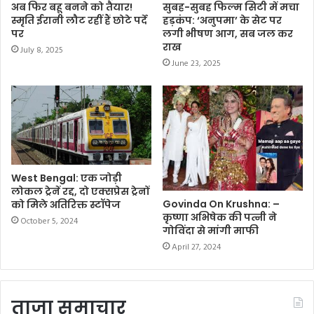
अब फिर बहू बनने को तैयार!
सुबह-सुबह फिल्म सिटी में मचा
c
i
a
a
p
a
स्मृति ईरानी लौट रहीं हैं छोटे पर्दे
हड़कंप: ‘अनुपमा’ के सेट पर
e
t
t
i
y
r
पर
लगी भीषण आग, सब जल कर
राख
July 8, 2025
b
t
s
l
L
e
June 23, 2025
o
e
A
i
o
r
p
n
k
p
k
West Bengal: एक जोड़ी
लोकल ट्रेनें रद्द, दो एक्सप्रेस ट्रेनों
Govinda On Krushna: –
को मिले अतिरिक्त स्टॉपेज
कृष्णा अभिषेक की पत्नी ने
October 5, 2024
गोविंदा से मांगी माफी
April 27, 2024
ताजा समाचार