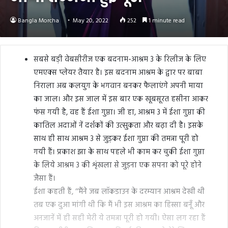
Bangla Morcha
May 20, 2022
252
1 minute read
सबसे बड़ी वेबसीरीज एक बदनाम-आश्रम 3 के रिलीज के लिए
एमएक्स प्लेयर तैयार है। इस बदनाम आश्रम के द्वार पर बाबा
निराला अब कलयुग के भगवान बनकर फैलाएंगे अपनी माया
का जाल। और इस जाल में इस बार एक खूबसूरत हसीना आकर
फंस गयी है, वह हैं ईशा गुप्ता। जी हा, आश्रम 3 में ईशा गुप्ता की
कातिल अदाओं नें दर्शकों की उत्सुकता और बढ़ा दी है। इसके
साथ ही साथ आश्रम 3 से जुड़कर ईशा गुप्ता की तमन्ना पूरी हो
गयी हैं। प्रकाश झा के साथ पहले भी काम कर चुकी ईशा गुप्ता
के लिये आश्रम 3 की शृंखला से जुड़ना एक सपना को पूरे होने
जैसा हैं।
ईशा कहती हैं, ‘‘मैंने जब लॉकडाउन के दरम्यान आश्रम देखी थी
तब एक दुआ मांगी थी कि मैं भी इस आश्रम का हिस्सा बनूँ और
अनजानें में ही सही मेरी ये तमन्ना पूरी हो गयी। ऐसा लग रहा हैं