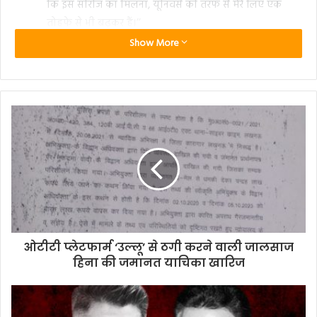
कि इस सीरीज का मिलना, यूनिवर्स की तरफ से मेरे लिए एक
तोहफे से भी बढ़कर हैं।’’
आपको बता दे कि ईशा गुप्ता का किरदार इसमें एक इमेज मेकर
Show More
स्पेशलिस्ट का हैं, जो बाबाजी को उनके कृत्यों और आश्रम में
उनकी पहल को बढ़ावा देने और एक शक्तिशाली धर्मगुरु के रूप
में अपनी प्रतिष्ठा बढ़ाने के लिए है , उनकी शख्सियत को
विस्तारित करने के लिये मदद करती हैं जो बड़े पैमाने पर अपने
लोगों और समाज की भलाई के लिए काम करता है। पर क्या
ईशा, बाबाजी और उनकी शिक्षाओं को बढ़ावा देने में कामयाब
होगी, या वह बाबाजी और उनके कृत्यों का पर्दाफाश करेगी?
रोल की तैयारी करते समय ईशा ने चरित्र की मानसिकता और
व्यक्तित्व को समझने के लिए अपने एक मित्र से मार्गदर्शन भी
लिया था।
प्रकाश झा द्वारा निर्मित और निर्देशित एमएक्स प्लेयर ओरिजिनल
ओटीटी प्लेटफार्म ‘उल्लू’ से ठगी करने वाली जालसाज
सीरीज़ में
हिना की जमानत याचिका खारिज
बॉबी देओल, अदिति पोहनकर, चंदन रॉय सान्याल, दर्शन कुमार,
अनुप्रिया गोयनका, ईशा गुप्ता, सचिन श्रॉफ, अध्ययन सुमन, त्रिधा